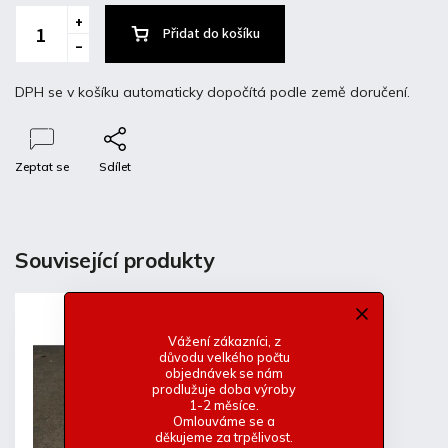
Přidat do košíku
DPH se v košíku automaticky dopočítá podle země doručení.
Zeptat se
Sdílet
Popis
Diskuze
Související produkty
Detailní popis produktu
Laminátový zadní spoiler BMW e10 turbo
Vážení zákazníci, z
důvodu velkého počtu
-Včetně originálního uchycení
objednávek se nám
-Základní bílý gelcoat
prodlužuje doba výroby
1-2 měsíce.
-Lehká a pevná konstrukce
Omlouváme se a
děkujeme za trpělivost.