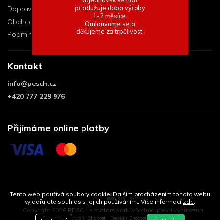
objednávek se nám
prodlužuje doba výroby
Doprava a platba
1-2 měsíce.
Obchodní podmínky
Omlouváme se a
děkujeme za trpělivost.
Podmínky ochrany osobních údajů
Kontakt
info
@
pesch.cz
+420 777 229 976
Přijímáme online platby
Tento web používá soubory cookie. Dalším procházením tohoto webu
vyjadřujete souhlas s jejich používáním.. Více informací
zde
.
Copyright 2026
PESCH - motorsport
. Všechna práva vyhrazena.
Vytvořil
Shoptet
| Design
Shoptetak.cz