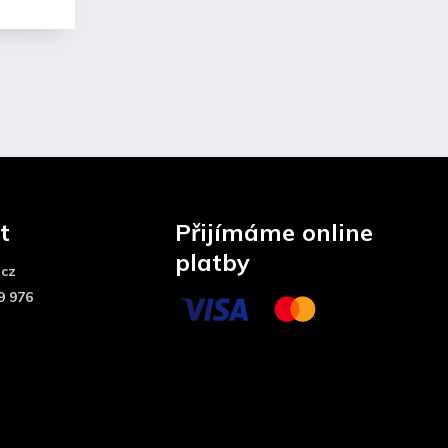
t
Přijímáme online
platby
.cz
9 976