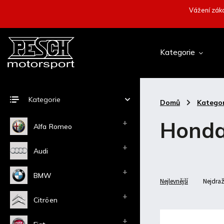
Vážení záka
Kategorie
Kategorie
Domů
/
Kategor
Honda
Alfa Romeo
Audi
BMW
Nejlevnější
Nejdraž
Citröen