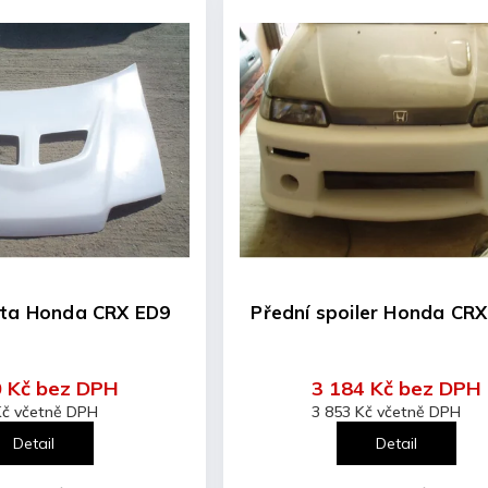
ota Honda CRX ED9
Přední spoiler Honda CR
0 Kč bez DPH
3 184 Kč bez DPH
Kč včetně DPH
3 853 Kč včetně DPH
Detail
Detail