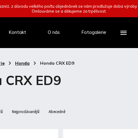
zníci, z důvodu velkého počtu objednávek se nám prodlužuje doba výroby
Omlouváme se a děkujeme za trpělivost.
Kontakt
O nás
Fotogalerie
ie
/
Honda
/
Honda CRX ED9
 CRX ED9
ší
Nejprodávanější
Abecedně