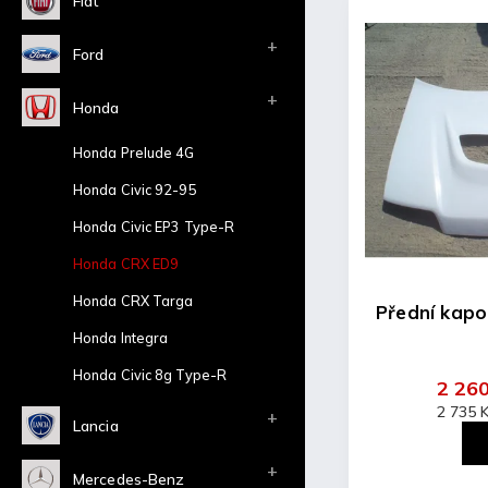
Fiat
Ford
Honda
Honda Prelude 4G
Honda Civic 92-95
Honda Civic EP3 Type-R
Honda CRX ED9
Honda CRX Targa
Přední kap
Honda Integra
Honda Civic 8g Type-R
2 26
2 735 
Lancia
Mercedes-Benz