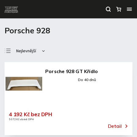
Porsche 928
Nejlevnější
Nejdražší
Nejprodávanější
Porsche 928 GT Křídlo
Abecedně
Do 40 dnů
4 192 Kč bez DPH
5 072 Kč včetně DPH
Detail