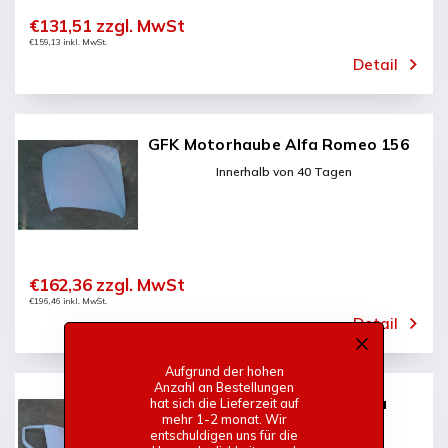
€131,51 zzgl. MwSt
€159,13 inkl. MwSt.
Detail
GFK Motorhaube Alfa Romeo 156
Innerhalb von 40 Tagen
€162,36 zzgl. MwSt
€196,46 inkl. MwSt.
Detail
Aufgrund der hohen
Anzahl an Bestellungen
Paar GFK vorne Türen Für Alfa
hat sich die Lieferzeit auf
mehr 1-2 monat. Wir
Romeo 156
entschuldigen uns für die