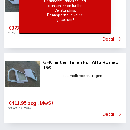
Innerhalb von 40 Tagen
Unannehmlichkeiten und
danken Ihnen für Ihr
Verständnis.
Rennsportteile kaine
gutachen !
€377,33 zzgl. MwSt
€456,57 inkl. MwSt.
Detail
GFK hinten Türen Für Alfa Romeo
156
Innerhalb von 40 Tagen
€411,95 zzgl. MwSt
€498,46 inkl. MwSt.
Detail