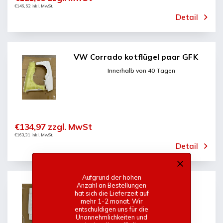
€146,52 inkl. MwSt.
Detail
VW Corrado kotflügel paar GFK
Innerhalb von 40 Tagen
€134,97 zzgl. MwSt
€163,31 inkl. MwSt.
Detail
Aufgrund der hohen
VW Corrado heckklappe mit
Anzahl an Bestellungen
hat sich die Lieferzeit auf
innenrahmen GFK
mehr 1-2 monat. Wir
entschuldigen uns für die
Innerhalb von 40 Tagen
Unannehmlichkeiten und