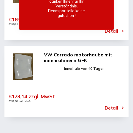
danken Ihnen für Ihr
Verständnis.
Rennsportteile kaine
gutachen !
€169,67 zzgl. MwSt
€205,30 inkl. MwSt.
Detail
VW Corrado motorhaube mit
innenrahmenn GFK
Innerhalb von 40 Tagen
€173,14 zzgl. MwSt
€209,50 inkl. MwSt.
Detail