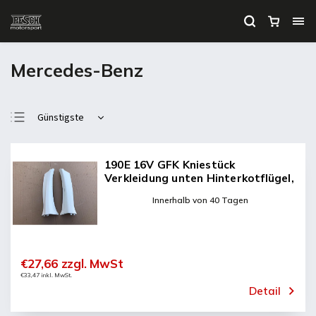
Mercedes-Benz
Günstigste
Teuerste
Meistverkauft
190E 16V GFK Kniestück
Verkleidung unten Hinterkotflügel,
Alphabetisch
links und rechts
Innerhalb von 40 Tagen
€27,66 zzgl. MwSt
€33,47 inkl. MwSt.
Detail