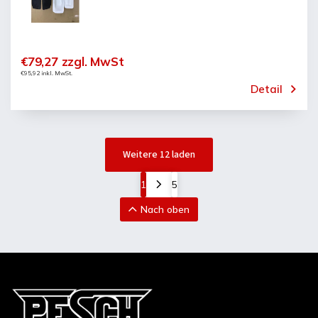
€79,27 zzgl. MwSt
€95,92 inkl. MwSt.
Detail
Weitere 12 laden
1
5
Nach oben