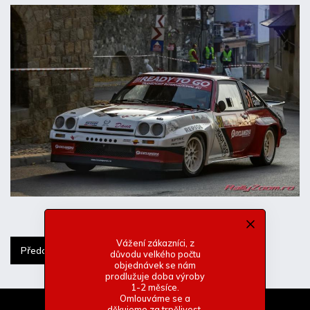
Vážení zákazníci, z
Předchozí článek
Další článek
důvodu velkého počtu
objednávek se nám
prodlužuje doba výroby
1-2 měsíce.
Omlouváme se a
děkujeme za trpělivost.