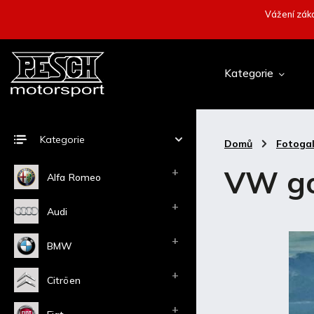
Vážení záka
Kategorie
Kategorie
Domů
/
Fotogal
VW go
Alfa Romeo
Audi
BMW
Citröen