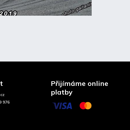
t
Přijímáme online
platby
.cz
9 976