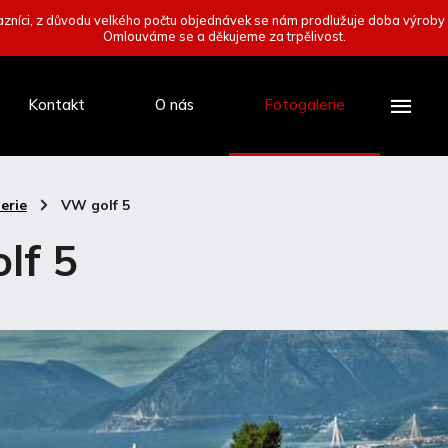
zníci, z důvodu velkého počtu objednávek se nám prodlužuje doba výroby
Omlouváme se a děkujeme za trpělivost.
Kontakt
O nás
Fotogalerie
erie
/
VW golf 5
lf 5