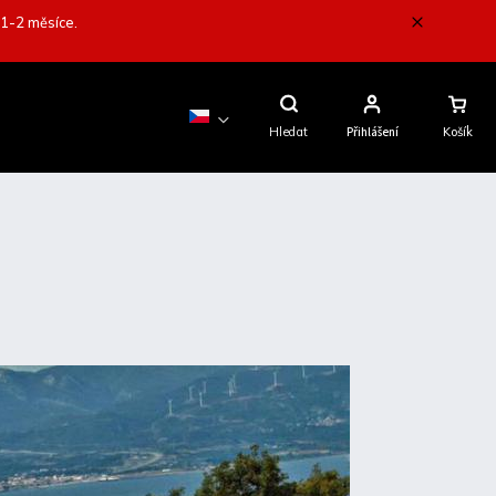
 1-2 měsíce.
Nákupní
Košík
Hledat
Přihlášení