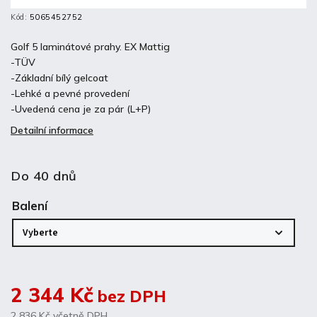
Kód:
5065452752
Golf 5 laminátové prahy. EX Mattig
-TÜV
-Základní bílý gelcoat
-Lehké a pevné provedení
-Uvedená cena je za pár (L+P)
Detailní informace
Do 40 dnů
Balení
2 344 Kč
bez DPH
2 836 Kč
včetně DPH