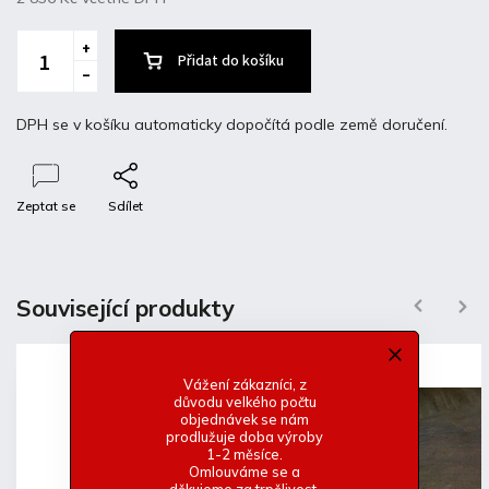
Přidat do košíku
DPH se v košíku automaticky dopočítá podle země doručení.
Zeptat se
Sdílet
Popis
Diskuze
Související produkty
Previous
Next
Detailní popis produktu
Vážení zákazníci, z
Golf 5 laminátové prahy. EX Mattig
důvodu velkého počtu
objednávek se nám
-TÜV
prodlužuje doba výroby
-Základní bílý gelcoat
1-2 měsíce.
-Lehké a pevné provedení
Omlouváme se a
děkujeme za trpělivost.