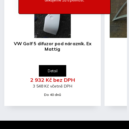
-Uvedená cena je za pár (L+P)
VW Golf 5 difuzor pod nárazník. Ex
Mattig
Detail
2 932 Kč bez DPH
3 548 Kč včetně DPH
Do 40 dnů