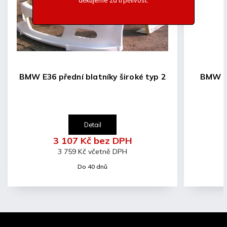
-cca 2,5kg
BMW E36 přední blatníky široké typ 2
Detail
Detail
3 107 Kč bez DPH
1 924 Kč b
3 759 Kč včetně DPH
2 328 Kč vče
Do 40 dnů
Do 40 d