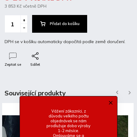
3 853 Kč
včetně DPH
Přidat do košíku
DPH se v košíku automaticky dopočítá podle země doručení.
Zeptat se
Sdílet
Popis
Diskuze
Související produkty
Previous
Next
Detailní popis produktu
Vážení zákazníci, z
důvodu velkého počtu
Laminátové přední blatníky BMW E34
objednávek se nám
-Bez uchycení u A sloupku
prodlužuje doba výroby
1-2 měsíce.
-Základní bílý gelcoat
Omlouváme se a