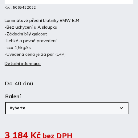
Kód:
5065452032
Laminátové přední blatníky BMW E34
-Bez uchycení u A sloupku
-Základní bílý gelcoat
-Lehké a pevné provedení
-cca 1,5kg/ks
-Uvedená cena je za pár (L+P)
Detailní informace
Do 40 dnů
Balení
3 184 Kč
bez DPH