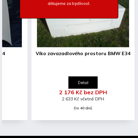
-Lehké a pevné provedení
děkujeme za trpělivost.
-cca 1,5kg/ks
-Uvedená cena je za pár (L+P)
34
Víko zavazadlového prostoru BMW E34
Detail
2 176 Kč bez DPH
2 633 Kč včetně DPH
Do 40 dnů