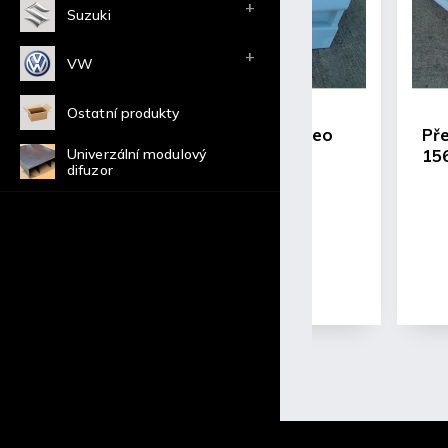
Suzuki
VW
Ostatní produkty
Zadní Kapota Alfa Romeo
Př
Univerzální modulový
156
15
difuzor
3 184 Kč bez DPH
3 853 Kč včetně DPH
Detail
Do 40 dnů