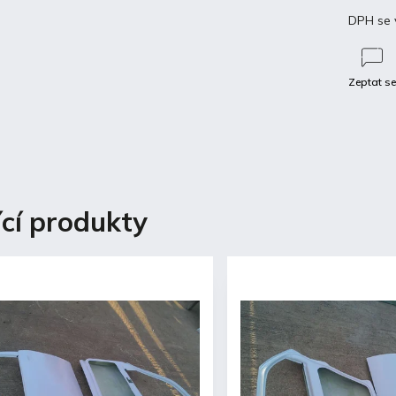
DPH se 
Zeptat s
Diskuze
ící produkty
 popis produktu
laminátová kapota s vnitřním rámem
ního uchycení
elcoat
konstrukce