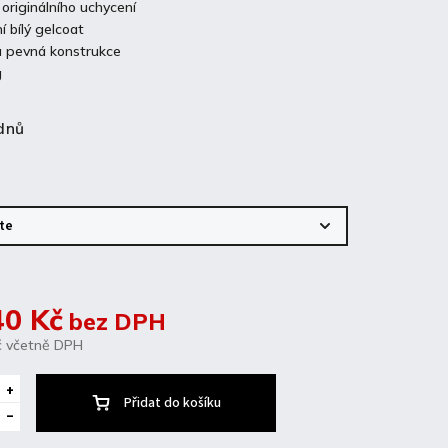
originálního uchycení
í bílý gelcoat
a pevná konstrukce
g
dnů
40 Kč
bez DPH
č
včetně DPH
Přidat do košíku