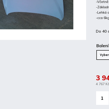
-Včetně 
-Základn
-Lehká 
-cca 6k
Do 40 
Balení
3 9
4 767 K