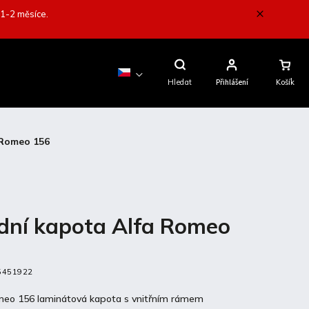
 1-2 měsíce.
Nákupní
Košík
Hledat
Přihlášení
 Romeo 156
dní kapota Alfa Romeo
6
5451922
meo 156 laminátová kapota s vnitřním rámem