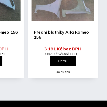
Romeo 156
Přední blatníky Alfa Romeo
156
 DPH
3 191 Kč bez DPH
 DPH
3 861 Kč včetně DPH
Detail
Do 40 dnů