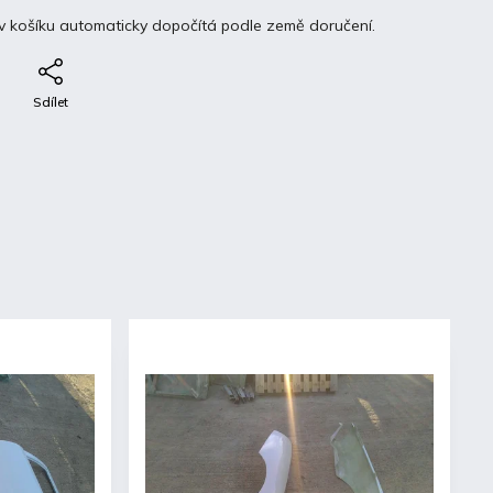
v košíku automaticky dopočítá podle země doručení.
e
Sdílet