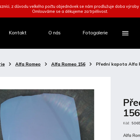
zníci, z důvodu velkého počtu objednávek se nám prodlužuje doba výroby
Omlouváme se a děkujeme za trpělivost.
Kontakt
O nás
Fotogalerie
ie
/
Alfa Romeo
/
Alfa Romeo 156
/
Přední kapota Alfa
Pře
15
Kód:
506
Alfa Ro