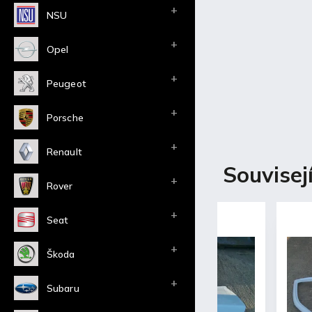
NSU
Opel
Peugeot
Porsche
Renault
Popis
Souvisej
Rover
Detailní
Seat
Alfa Romeo 156 
-Včetně originál
Škoda
-Základní bílý g
-Lehká a pevná 
Subaru
-cca 6kg