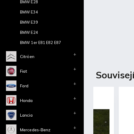
BMW E28
BMW E34
BMW E39
BMW E24
BMW 1er E81 E82 E87
Citröen
Popis
Fiat
Souvisej
Ford
Detailní
Honda
Laminátová pře
-Bez vnitřního r
Lancia
-Nemá original 
-Základní bílý g
-Lehké a pevné 
Mercedes-Benz