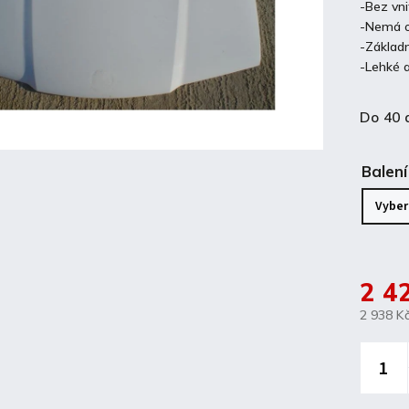
-Bez vn
-Nemá o
-Základn
-Lehké 
Do 40 
Balení
2 4
2 938 K