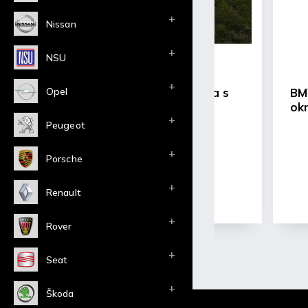
Nissan
NSU
Opel
BMW E36 coupe kapota s
BMW 
rámem
ok
Peugeot
3 863 Kč bez DPH
4 674 Kč včetně DPH
Porsche
Detail
Renault
Do 40 dnů
Rover
Seat
Škoda