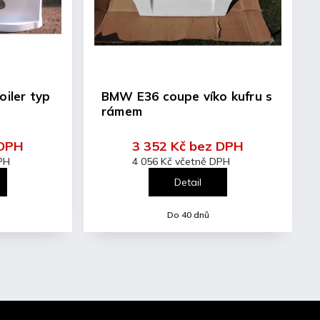
er typ
BMW E36 coupe víko kufru s
rámem
 DPH
3 352 Kč bez DPH
PH
4 056 Kč včetně DPH
Detail
Do 40 dnů