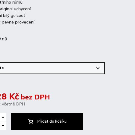
itřního rámu
riginal uchycení
í bílý gelcoat
a pevné provedení
dnů
28 Kč
bez DPH
č
včetně DPH
Přidat do košíku