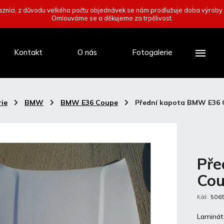
zníci, z důvodu velkého počtu objednávek se nám prodlužuje doba výroby
Omlouváme se a děkujeme za trpělivost.
Kontakt
O nás
Fotogalerie
ie
/
BMW
/
BMW E36 Coupe
/
Přední kapota BMW E36
Pře
Co
Kód:
506
Laminát