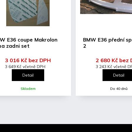
E36 coupe Makrolon
BMW E36 přední spoil
na zadni set
2
3 016 Kč bez DPH
2 680 Kč bez
3 649 Kč včetně DPH
3 243 Kč včetně D
Detail
Detail
Skladem
Do 40 dnů