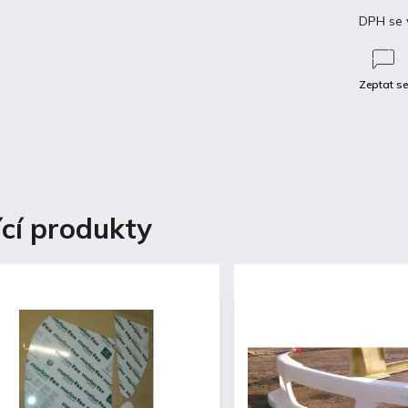
DPH se 
Zeptat s
Diskuze
ící produkty
 popis produktu
dní kapota E36 coupe
ámu
uchycení
elcoat
provedení