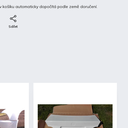
v košíku automaticky dopočítá podle země doručení.
e
Sdílet