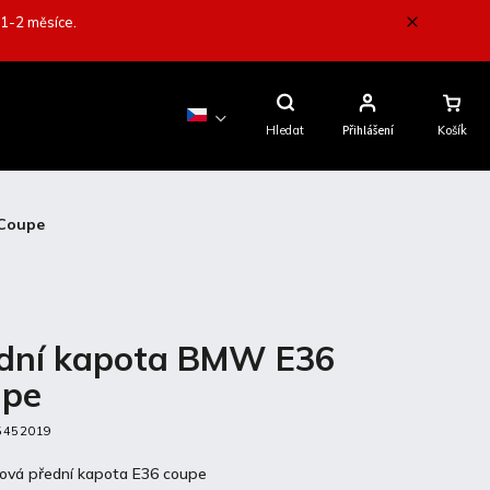
 1-2 měsíce.
Nákupní
Košík
Hledat
Přihlášení
 Coupe
dní kapota BMW E36
upe
5452019
ová přední kapota E36 coupe