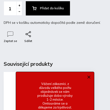
Přidat do košíku
DPH se v košíku automaticky dopočítá podle země doručení.
Zeptat se
Sdílet
Popis
Diskuze
Související produkty
Detailní popis produktu
Laminátová přední kapota Ford Focus I bez vnitřního rámu
Vážení zákazníci, z
důvodu velkého počtu
-Nemá originál úchyty
objednávek se nám
-Základní bílý gelcoat
prodlužuje doba výroby
1-2 měsíce.
-Lehké a pevné provedení
Omlouváme se a
děkujeme za trpělivost.