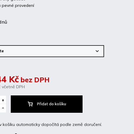
a pevné provedení
dnů
44 Kč
bez DPH
č
včetně DPH
Přidat do košíku
v košíku automaticky dopočítá podle země doručení.