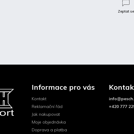
Zeptat s
Diskuze
 popis produktu
Informace pro vás
Kontak
vá kapota Opel Kadett D bez vnitřního rámu
uchycení
Kontakt
info
@
pesch
elcoat
provedení
Reklamační řád
+420 777 22
Jak nakupovat
Moje objednávka
Doprava a platba