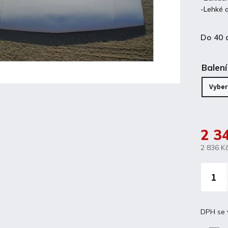
-Lehké 
Do 40 
Balení
2 3
2 836 K
DPH se 