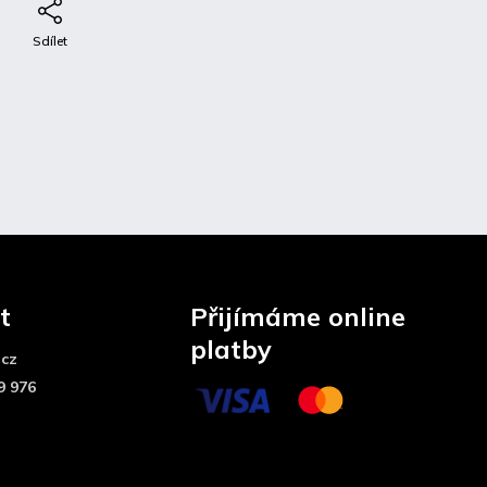
e
Sdílet
t
Přijímáme online
platby
.cz
9 976