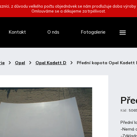
zníci, z důvodu velkého počtu objednávek se nám prodlužuje doba výroby
Omlouváme se a děkujeme za trpělivost.
Kontakt
O nás
Fotogalerie
ie
/
Opel
/
Opel Kadett D
/
Přední kapota Opel Kadett
Pře
Kód:
506
Přední 
-Nemá o
-Základn