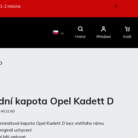
 1-2 měsíce.
Nákupní
Košík
Hledat
Přihlášení
 D
dní kapota Opel Kadett D
5452160
laminátová kapota Opel Kadett D bez vnitřního rámu
riginál uchycení
í bílý gelcoat