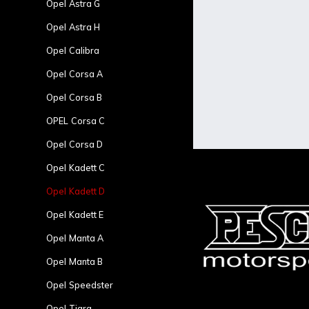
Opel Astra G
Opel Astra H
Opel Calibra
Opel Corsa A
Opel Corsa B
Popis
OPEL Corsa C
Opel Corsa D
Detailní
Opel Kadett C
Opel Kadett D
Přední lamináto
-Nemá originál 
Opel Kadett E
-Základní bílý g
Opel Manta A
-Lehké a pevné 
Opel Manta B
Opel Speedster
Opel Tigra