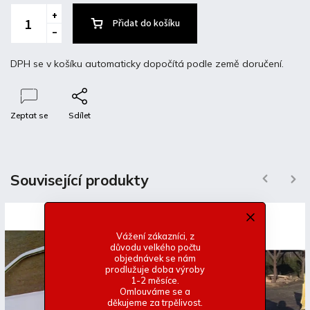
Přidat do košíku
DPH se v košíku automaticky dopočítá podle země doručení.
Zeptat se
Sdílet
Popis
Diskuze
Související produkty
Previous
Next
Detailní popis produktu
Přední laminátová kapota VW Golf 2 bez vnitřního rámu
Vážení zákazníci, z
důvodu velkého počtu
-Bez originálního uchycení
objednávek se nám
-Základní bílý gelcoat
prodlužuje doba výroby
1-2 měsíce.
-Lehké a pevné provedení
Omlouváme se a
děkujeme za trpělivost.