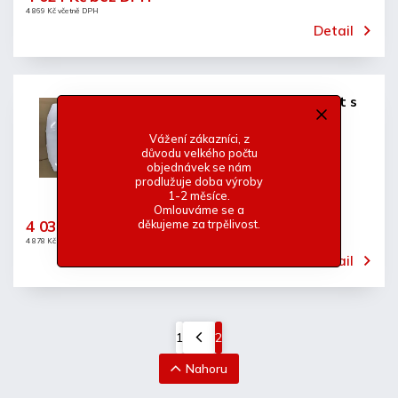
4 869 Kč včetně DPH
Detail
Seat Ibiza 2002 kapota facelift s
rámem
Vážení zákazníci, z
Do 40 dnů
důvodu velkého počtu
objednávek se nám
prodlužuje doba výroby
1-2 měsíce.
Omlouváme se a
4 031 Kč bez DPH
děkujeme za trpělivost.
4 878 Kč včetně DPH
Detail
1
2
Nahoru