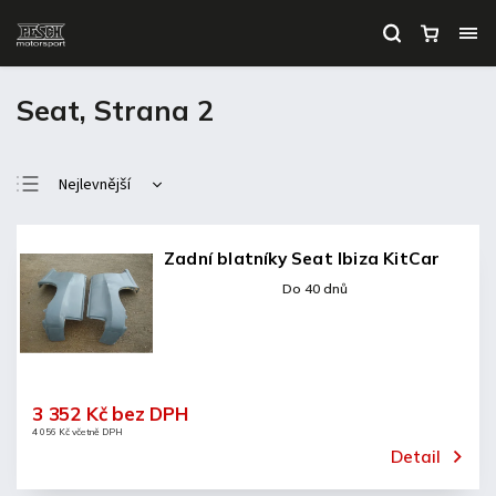
Seat
, Strana 2
Nejlevnější
Nejdražší
Nejprodávanější
Zadní blatníky Seat Ibiza KitCar
Abecedně
Do 40 dnů
3 352 Kč bez DPH
4 056 Kč včetně DPH
Detail