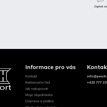
Zeptat s
Diskuze
 popis produktu
Informace pro vás
Kontak
 sobě lepit dle potřeby .dále je mozno
větších a vlepit křidélka dle vašich
Kontakt
info
@
pesch
Reklamační řád
+420 777 22
Jak nakupovat
Moje objednávka
Doprava a platba