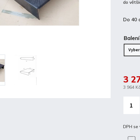
do větší
Do 40 
Balení
3 2
3 964 K
DPH se 