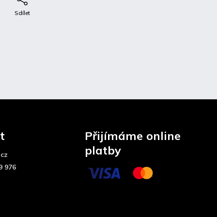
e
Sdílet
t
Přijímáme online
platby
.cz
9 976