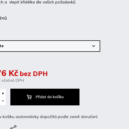
ch a vlepit křidélka dle vašich požadavků
dnů
76 Kč
bez DPH
č
včetně DPH
Přidat do košíku
v košíku automaticky dopočítá podle země doručení.