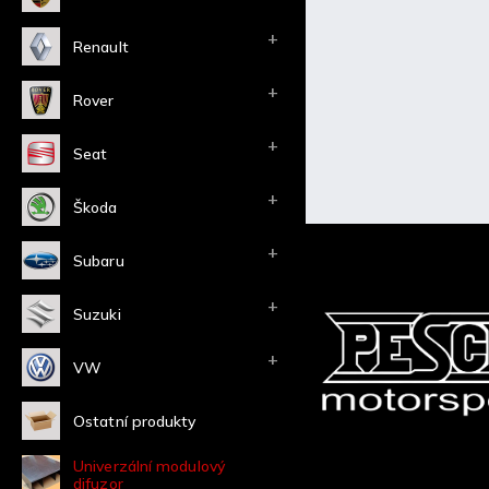
Renault
Rover
Seat
Popis
Škoda
Detailní
Subaru
Moduly se dají k
Suzuki
vkládat meší do 
požadavků
VW
Ostatní produkty
Univerzální modulový
difuzor