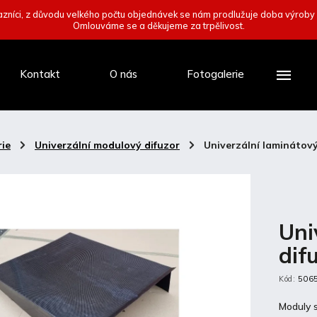
zníci, z důvodu velkého počtu objednávek se nám prodlužuje doba výroby
Omlouváme se a děkujeme za trpělivost.
Kontakt
O nás
Fotogalerie
ie
/
Univerzální modulový difuzor
/
Univerzální laminátov
Uni
dif
Kód:
506
Moduly s