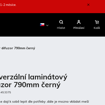
 1-2 měsíce.
Nákupní
Košík
Hledat
Přihlášení
ý difuzor 790mm černý
verzální laminátový
uzor 790mm černý
5453375
e dají k sobě lepit dle potřeby .dále je mozno vkládat meší