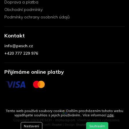
Doprava a platba
Obchodní podmínky
Podmínky ochrany osobních údajů
Kontakt
info
@
pesch.cz
+420 777 229 976
Přijímáme online platby
Tento web používá soubory cookie. Dalším procházením tohoto webu
vyjadřujete souhlas s jejich používáním.. Více informací
zde
.
Copyright 2026
PESCH - motorsport
. Všechna práva vyhrazena.
Vytvořil
Shoptet
| Design
Shoptetak.cz
Nastavení
Souhlasím