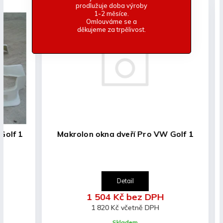
prodlužuje doba výroby
1-2 měsíce.
VW golf 1 laminátové víko kufru s rámem
Omlouváme se a
-Včetně originálního uchycení
děkujeme za trpělivost.
-Základní bílý gelcoat
-Lehké a pevné provedení
Makrolon okna dveří Pro VW Golf 1
VW gol
Detail
1 504 Kč bez DPH
1 820 Kč včetně DPH
Skladem