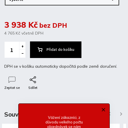
3 938 Kč
bez DPH
4 765 Kč
včetně DPH
Přidat do košíku
DPH se v košíku automaticky dopočítá podle země doručení.
Zeptat se
Sdílet
Popis
Diskuze
Související produkty
Previous
Next
Vážení zákazníci, z
důvodu velkého počtu
Detailní popis produktu
objednávek se nám