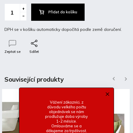
Přidat do košíku
DPH se v košíku automaticky dopočítá podle země doručení.
Zeptat se
Sdílet
Popis
Diskuze
Související produkty
Previous
Next
Detailní popis produktu
Vážení zákazníci, z
Popis produktu není dostupný
důvodu velkého počtu
objednávek se nám
prodlužuje doba výroby
1-2 měsíce.
Omlouváme se a
děkujeme za trpělivost.